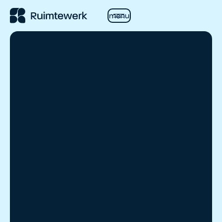
Button Text
menu