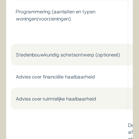
Programmering (aantallen en typen
O
woningen/voorzieningen)
Stedenbouwkundig schetsontwerp (optioneel)
Advies over financiële haalbaarheid
Advies over ruimtelijke haalbaarheid
De b
afge
star