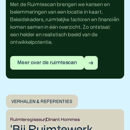
Met de Ruimtescan brengen we kansen en
belemmeringen van een locatie in kaart.
Beleidskaders, ruimtelijke factoren en financiën
komen samen in één overzicht. Zo ontstaat
een helder en realistisch beeld van de
ontwikkelpotentie.
Meer over de ruimtescan
VERHALEN & REFERENTIES
Ruimteregisseur
|
Dinant Hommes
'Bij Ruimtewerk